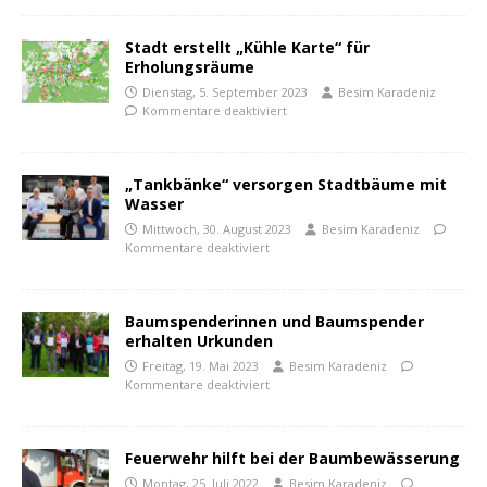
Stadt erstellt „Kühle Karte“ für
Erholungsräume
Dienstag, 5. September 2023
Besim Karadeniz
Kommentare deaktiviert
„Tankbänke“ versorgen Stadtbäume mit
Wasser
Mittwoch, 30. August 2023
Besim Karadeniz
Kommentare deaktiviert
Baumspenderinnen und Baumspender
erhalten Urkunden
Freitag, 19. Mai 2023
Besim Karadeniz
Kommentare deaktiviert
Feuerwehr hilft bei der Baumbewässerung
Montag, 25. Juli 2022
Besim Karadeniz