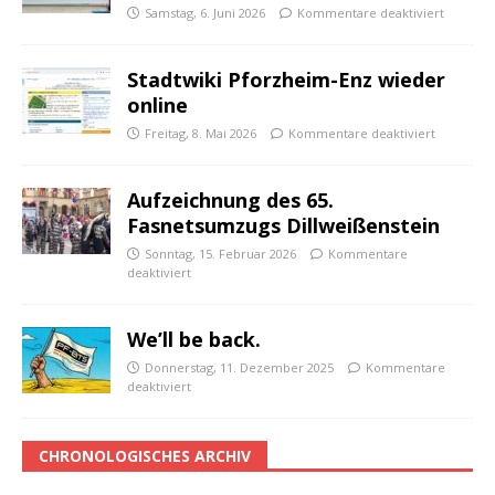
Samstag, 6. Juni 2026
Kommentare deaktiviert
Stadtwiki Pforzheim-Enz wieder
online
Freitag, 8. Mai 2026
Kommentare deaktiviert
Aufzeichnung des 65.
Fasnetsumzugs Dillweißenstein
Sonntag, 15. Februar 2026
Kommentare
deaktiviert
We’ll be back.
Donnerstag, 11. Dezember 2025
Kommentare
deaktiviert
CHRONOLOGISCHES ARCHIV