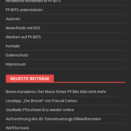
Inhaltliche Richtlinien in PF-BITS
PF-BITS unterstützen
Autoren
Newsfeeds mit RSS
Werben auf PF-BITS
Kontakt
Datenschutz
Impressum
NEUESTE BEITRÄGE
Besim Karadeniz: Der Mann hinter PF-Bits lebt nicht mehr
Lesetipp: „Die Brezel“ von Pascal Cames
Stadtwiki Pforzheim-Enz wieder online
Aufzeichnung des 65. Fasnetsumzugs Dillweißenstein
We’ll be back.