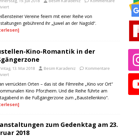
nerstag, 19. Juli 2018
Besim Karadeniz
Kommentare
viert
eißensteiner Vereine feiern mit einer Reihe von
staltungen gebührend ihr „Juwel an der Nagold“.
terlesen]
stellen-Kino-Romantik in der
ßgängerzone
nntag, 13. Mai 2018
Besim Karadeniz
Kommentare
viert
an verrückten Orten – das ist die Filmreihe „Kino vor Ort“
ommunalen Kino Pforzheim. Und die Reihe führte am
agabend in die Fußgängerzone zum „Baustellenkino“.
terlesen]
anstaltungen zum Gedenktag am 23.
ruar 2018