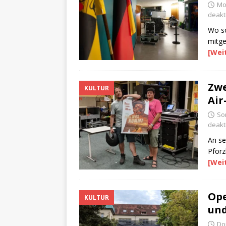
Mo
deakti
Wo so
mitge
[Wei
Zwe
KULTUR
Air
So
deakti
An se
Pforz
[Wei
Ope
KULTUR
und
Do