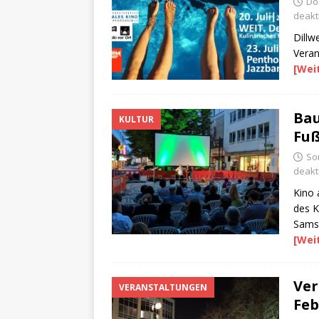
Don
deakti
Dillw
Veran
[Wei
Bau
KULTUR
Fu
So
deakti
Kino 
des K
Samst
[Wei
Ver
VERANSTALTUNGEN
Feb