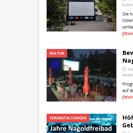
Komme
Die n
Oster
umfa
[Wei
Be
KULTUR
Nag
Sam
deakti
Progr
auf d
[Wei
Höh
VERANSTALTUNGEN
Geb