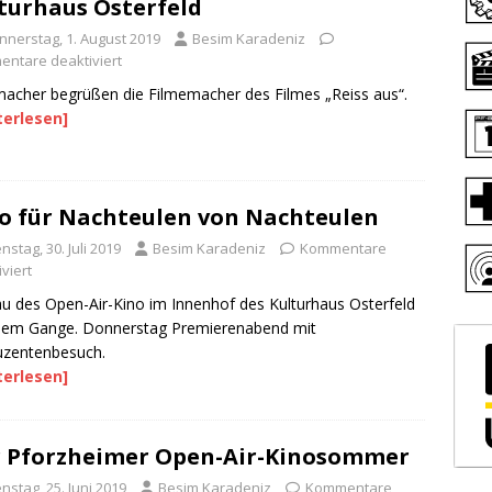
turhaus Osterfeld
nnerstag, 1. August 2019
Besim Karadeniz
ntare deaktiviert
acher begrüßen die Filmemacher des Filmes „Reiss aus“.
terlesen]
o für Nachteulen von Nachteulen
nstag, 30. Juli 2019
Besim Karadeniz
Kommentare
viert
u des Open-Air-Kino im Innenhof des Kulturhaus Osterfeld
llem Gange. Donnerstag Premierenabend mit
uzentenbesuch.
terlesen]
 Pforzheimer Open-Air-Kinosommer
nstag, 25. Juni 2019
Besim Karadeniz
Kommentare