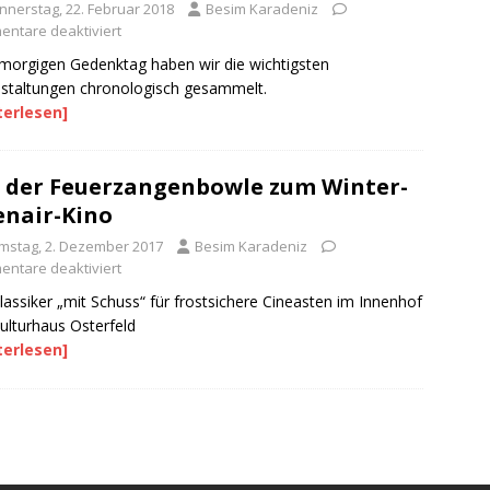
nnerstag, 22. Februar 2018
Besim Karadeniz
ntare deaktiviert
orgigen Gedenktag haben wir die wichtigsten
staltungen chronologisch gesammelt.
terlesen]
 der Feuerzangenbowle zum Winter-
nair-Kino
mstag, 2. Dezember 2017
Besim Karadeniz
ntare deaktiviert
lassiker „mit Schuss“ für frostsichere Cineasten im Innenhof
ulturhaus Osterfeld
terlesen]