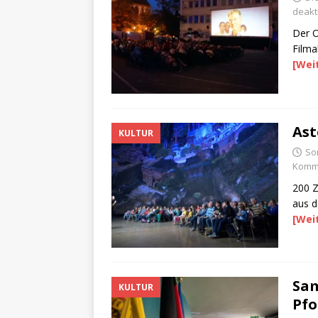
deakti
Der O
Filma
[Wei
Ast
KULTUR
So
Komme
200 Z
aus d
[Wei
Sam
KULTUR
Pfo