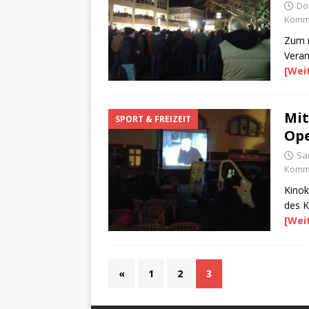
Do
Komme
Zum m
Veran
[Wei
Mit
SPORT & FREIZEIT
Ope
Sa
Komme
Kinok
des K
[Wei
«
1
2
3