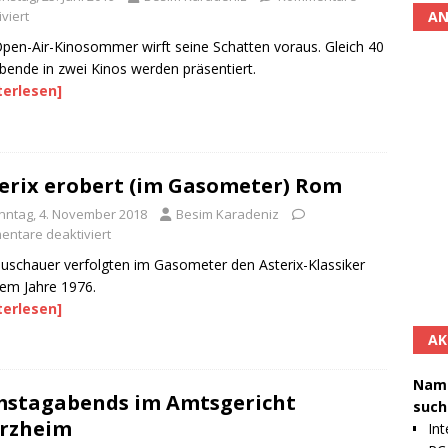
AN
viert
pen-Air-Kinosommer wirft seine Schatten voraus. Gleich 40
bende in zwei Kinos werden präsentiert.
terlesen]
erix erobert (im Gasometer) Rom
nntag, 4. November 2018
Besim Karadeniz
ntare deaktiviert
uschauer verfolgten im Gasometer den Asterix-Klassiker
em Jahre 1976.
terlesen]
AK
Namh
stagabends im Amtsgericht
such
rzheim
Int