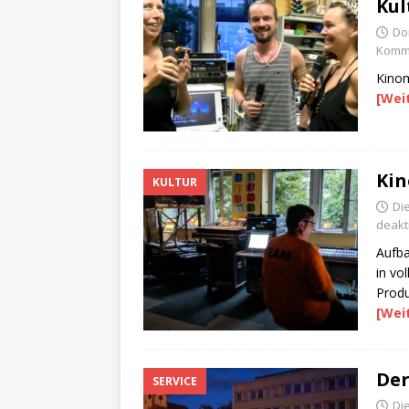
Kul
Do
Komme
Kinom
[Wei
Kin
KULTUR
Die
deakti
Aufba
in vo
Prod
[Wei
Der
SERVICE
Die