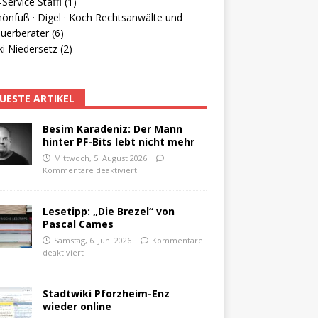
Service Staffl (1)
hönfuß · Digel · Koch Rechtsanwälte und
uerberater (6)
i Niedersetz (2)
UESTE ARTIKEL
Besim Karadeniz: Der Mann
hinter PF-Bits lebt nicht mehr
Mittwoch, 5. August 2026
Kommentare deaktiviert
Lesetipp: „Die Brezel“ von
Pascal Cames
Samstag, 6. Juni 2026
Kommentare
deaktiviert
Stadtwiki Pforzheim-Enz
wieder online