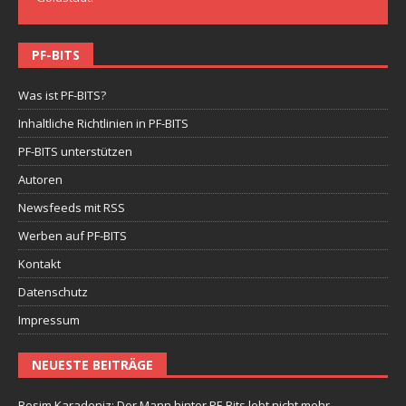
PF-BITS
Was ist PF-BITS?
Inhaltliche Richtlinien in PF-BITS
PF-BITS unterstützen
Autoren
Newsfeeds mit RSS
Werben auf PF-BITS
Kontakt
Datenschutz
Impressum
NEUESTE BEITRÄGE
Besim Karadeniz: Der Mann hinter PF-Bits lebt nicht mehr