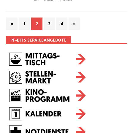
«
1
2
3
4
»
PF-BITS SERVICEANGEBOTE