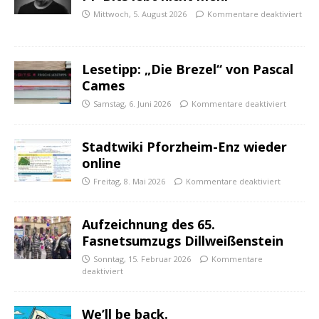
Mittwoch, 5. August 2026
Kommentare deaktiviert
Lesetipp: „Die Brezel“ von Pascal
Cames
Samstag, 6. Juni 2026
Kommentare deaktiviert
Stadtwiki Pforzheim-Enz wieder
online
Freitag, 8. Mai 2026
Kommentare deaktiviert
Aufzeichnung des 65.
Fasnetsumzugs Dillweißenstein
Sonntag, 15. Februar 2026
Kommentare
deaktiviert
We’ll be back.