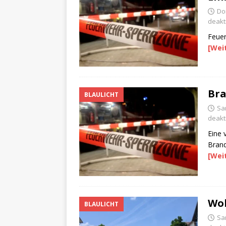
Don
deakti
Feuer
[Wei
Bra
BLAULICHT
Sam
deakti
Eine 
Brand
[Wei
Woh
BLAULICHT
Sam