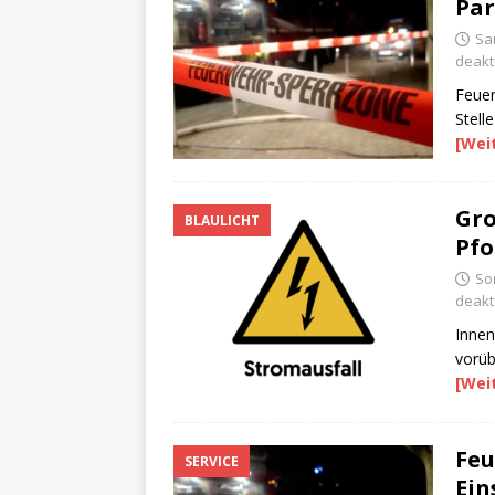
Pa
Sa
deakti
Feuer
Stell
[Wei
Gro
BLAULICHT
Pfo
Son
deakti
Innen
vorü
[Wei
Feu
SERVICE
Ein