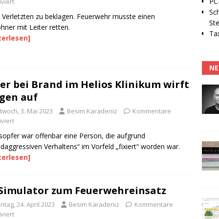
PC-
viert
Sc
 Verletzten zu beklagen. Feuerwehr musste einen
Ste
ner mit Leiter retten.
Tax
terlesen]
NE
er bei Brand im Helios Klinikum wirft
gen auf
twoch, 3. Mai 2023
Besim Karadeniz
Kommentare
viert
opfer war offenbar eine Person, die aufgrund
daggressiven Verhaltens“ im Vorfeld „fixiert“ worden war.
terlesen]
Simulator zum Feuerwehreinsatz
tag, 24. April 2023
Besim Karadeniz
Kommentare
viert