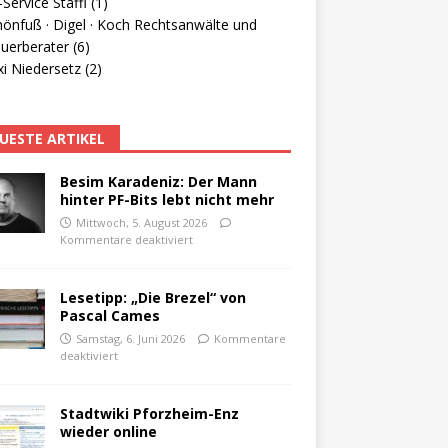
Service Staffl (1)
hönfuß · Digel · Koch Rechtsanwälte und
uerberater (6)
i Niedersetz (2)
UESTE ARTIKEL
Besim Karadeniz: Der Mann
hinter PF-Bits lebt nicht mehr
Mittwoch, 5. August 2026
Kommentare deaktiviert
Lesetipp: „Die Brezel“ von
Pascal Cames
Samstag, 6. Juni 2026
Kommentare
deaktiviert
Stadtwiki Pforzheim-Enz
wieder online