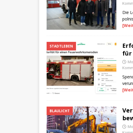
Komme
Die L
polni
[Wei
Erf
STADTLEBEN
fü
Mo
Komme
Spend
verun
[Wei
Ver
BLAULICHT
bew
Mo
Komme