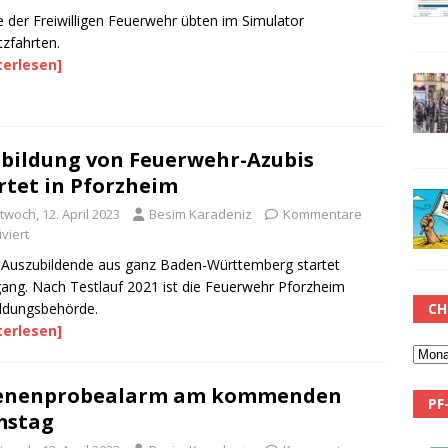
e der Freiwilligen Feuerwehr übten im Simulator
tzfahrten.
terlesen]
bildung von Feuerwehr-Azubis
rtet in Pforzheim
twoch, 12. April 2023
Besim Karadeniz
Kommentare
viert
Auszubildende aus ganz Baden-Württemberg startet
ang. Nach Testlauf 2021 ist die Feuerwehr Pforzheim
CH
ldungsbehörde.
terlesen]
renenprobealarm am kommenden
PF
mstag