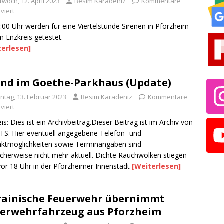
twoch, 12. April 2023
Besim Karadeniz
Kommentare
viert
:00 Uhr werden für eine Viertelstunde Sirenen in Pforzheim
m Enzkreis getestet.
terlesen]
nd im Goethe-Parkhaus (Update)
ntag, 13. Februar 2023
Besim Karadeniz
Kommentare
viert
is: Dies ist ein Archivbeitrag.Dieser Beitrag ist im Archiv von
TS. Hier eventuell angegebene Telefon- und
ktmöglichkeiten sowie Terminangaben sind
cherweise nicht mehr aktuell. Dichte Rauchwolken stiegen
vor 18 Uhr in der Pforzheimer Innenstadt
[Weiterlesen]
ainische Feuerwehr übernimmt
erwehrfahrzeug aus Pforzheim