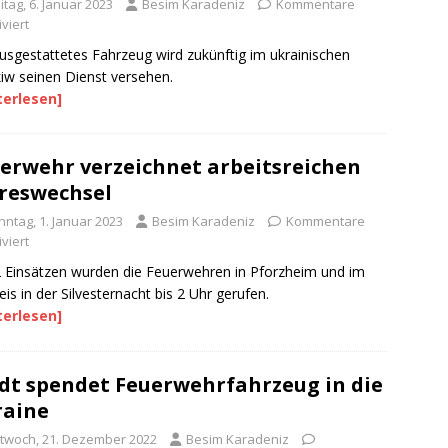
itag, 6. Januar 2023
Besim Karadeniz
Kommentare
viert
ausgestattetes Fahrzeug wird zukünftig im ukrainischen
iw seinen Dienst versehen.
terlesen]
erwehr verzeichnet arbeitsreichen
reswechsel
nntag, 1. Januar 2023
Besim Karadeniz
Kommentare
viert
 Einsätzen wurden die Feuerwehren in Pforzheim und im
eis in der Silvesternacht bis 2 Uhr gerufen.
terlesen]
dt spendet Feuerwehrfahrzeug in die
raine
ttwoch, 21. Dezember 2022
Besim Karadeniz