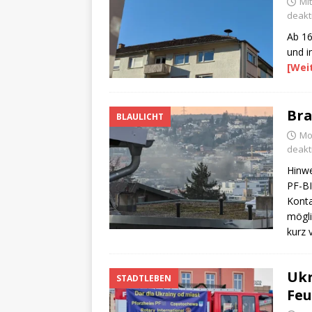
Mit
deakti
Ab 16
und i
[Wei
Bra
BLAULICHT
Mo
deakti
Hinwe
PF-BI
Konta
mögli
kurz 
Ukr
STADTLEBEN
Feu