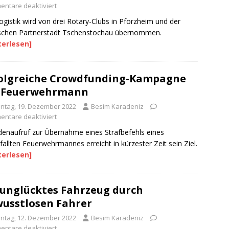
ntare deaktiviert
ogistik wird von drei Rotary-Clubs in Pforzheim und der
schen Partnerstadt Tschenstochau übernommen.
terlesen]
olgreiche Crowdfunding-Kampagne
r Feuerwehrmann
ntag, 19. Dezember 2022
Besim Karadeniz
ntare deaktiviert
enaufruf zur Übernahme eines Strafbefehls eines
fallten Feuerwehrmannes erreicht in kürzester Zeit sein Ziel.
terlesen]
unglücktes Fahrzeug durch
usstlosen Fahrer
ntag, 12. Dezember 2022
Besim Karadeniz
ntare deaktiviert