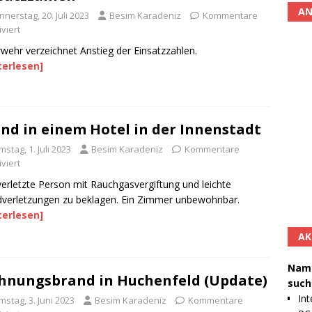
AN
nerstag, 20. Juli 2023
Besim Karadeniz
Kommentare
viert
wehr verzeichnet Anstieg der Einsatzzahlen.
terlesen]
nd in einem Hotel in der Innenstadt
stag, 1. Juli 2023
Besim Karadeniz
Kommentare
viert
verletzte Person mit Rauchgasvergiftung und leichte
verletzungen zu beklagen. Ein Zimmer unbewohnbar.
terlesen]
AK
Namh
nungsbrand in Huchenfeld (Update)
such
Int
stag, 3. Juni 2023
Besim Karadeniz
Kommentare