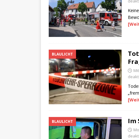
deakti
Keine
Bewoh
[Wei
Tot
BLAULICHT
Fra
Mit
deakti
Todes
„frem
[Wei
Im 
BLAULICHT
Mon
deakti