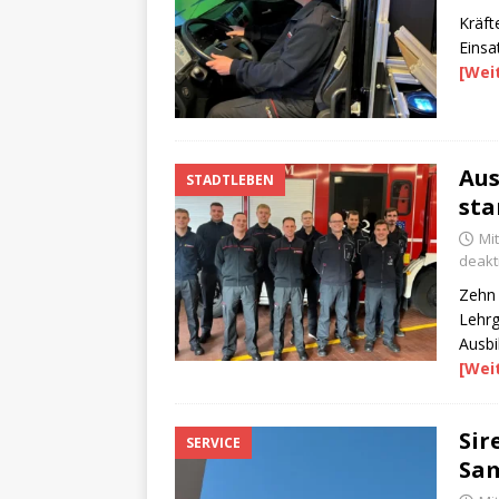
Kräft
Einsa
[Wei
Aus
STADTLEBEN
sta
Mit
deakti
Zehn 
Lehrg
Ausbi
[Wei
Si
SERVICE
Sa