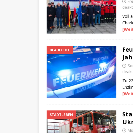
Fre
deakti
Voll 
Chark
[Wei
Feu
BLAULICHT
Jah
So
deakti
Zu 22
Enzkr
[Wei
Sta
STADTLEBEN
Uk
Mi