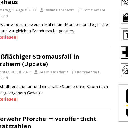
rkhaus
mstag, 5. August 2023
Besim Karadeniz
Kommentare
viert
wehr wird zum zweiten Mal in fünf Monaten an die gleiche
e und zur gleichen Brandursache gerufen.
terlesen]
ßflächiger Stromausfall in
rzheim (Update)
ntag, 30. Juli 2023
Besim Karadeniz
Kommentare
viert
stadtbereiche für rund eine halbe Stunde ohne Strom nach
bergezogenem Gewitter.
terlesen]
erwehr Pforzheim veröffentlicht
satzzahlen