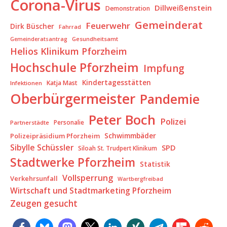
Corona-Virus
Dillweißenstein
Demonstration
Gemeinderat
Feuerwehr
Dirk Büscher
Fahrrad
Gesundheitsamt
Gemeinderatsantrag
Helios Klinikum Pforzheim
Hochschule Pforzheim
Impfung
Kindertagesstätten
Katja Mast
Infektionen
Oberbürgermeister
Pandemie
Peter Boch
Polizei
Partnerstädte
Personalie
Schwimmbäder
Polizeipräsidium Pforzheim
Sibylle Schüssler
SPD
Siloah St. Trudpert Klinikum
Stadtwerke Pforzheim
Statistik
Vollsperrung
Verkehrsunfall
Wartbergfreibad
Wirtschaft und Stadtmarketing Pforzheim
Zeugen gesucht